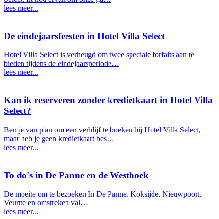
lees meer...
De eindejaarsfeesten in Hotel Villa Select
Hotel Villa Select is verheugd om twee speciale forfaits aan te
bieden tijdens de eindejaarsperiode…
lees meer...
Kan ik reserveren zonder kredietkaart in Hotel Villa
Select?
Ben je van plan om een verblijf te boeken bij Hotel Villa Select,
maar heb je geen kredietkaart bes…
lees meer...
To do's in De Panne en de Westhoek
De moeite om te bezoeken In De Panne, Koksijde, Nieuwpoort,
Veurne en omstreken val…
lees meer...